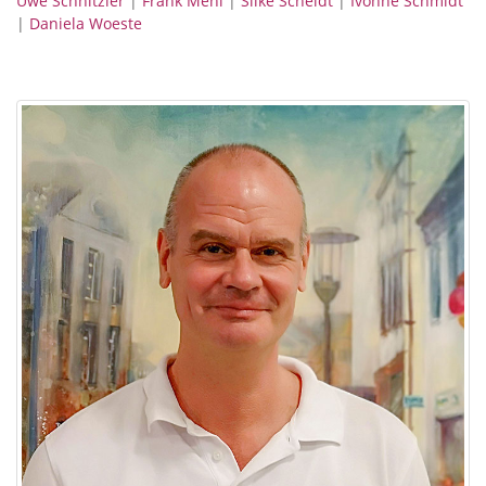
Uwe Schnitzler
|
Frank Mehl
|
Silke Scheidt
|
Ivonne Schmidt
|
Daniela Woeste